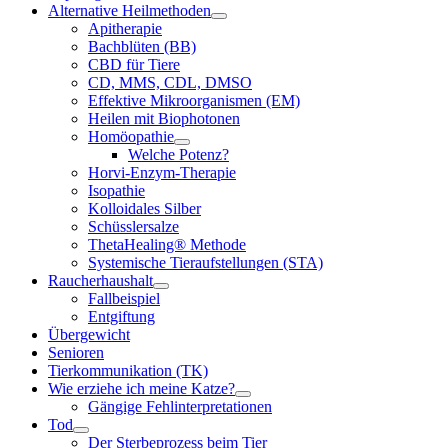
Alternative Heilmethoden
Apitherapie
Bachblüten (BB)
CBD für Tiere
CD, MMS, CDL, DMSO
Effektive Mikroorganismen (EM)
Heilen mit Biophotonen
Homöopathie
Welche Potenz?
Horvi-Enzym-Therapie
Isopathie
Kolloidales Silber
Schüsslersalze
ThetaHealing® Methode
Systemische Tieraufstellungen (STA)
Raucherhaushalt
Fallbeispiel
Entgiftung
Übergewicht
Senioren
Tierkommunikation (TK)
Wie erziehe ich meine Katze?
Gängige Fehlinterpretationen
Tod
Der Sterbeprozess beim Tier