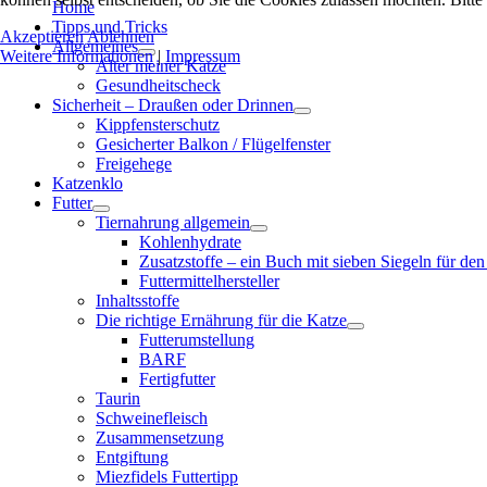
Home
Tipps und Tricks
Akzeptieren
Ablehnen
Allgemeines
Weitere Informationen
|
Impressum
Alter meiner Katze
Gesundheitscheck
Sicherheit – Draußen oder Drinnen
Kippfensterschutz
Gesicherter Balkon / Flügelfenster
Freigehege
Katzenklo
Futter
Tiernahrung allgemein
Kohlenhydrate
Zusatzstoffe – ein Buch mit sieben Siegeln für den
Futtermittelhersteller
Inhaltsstoffe
Die richtige Ernährung für die Katze
Futterumstellung
BARF
Fertigfutter
Taurin
Schweinefleisch
Zusammensetzung
Entgiftung
Miezfidels Futtertipp