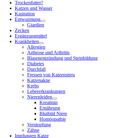
Trockenfutter?
Katzen und Wasser
Kastration
Entwurmung
Giardien
Zecken
Ergänzungmittel
Krankheiten
Allergien
Arthrose und Arthritis
Blasenentzündung und Steinbildung
Diabetes
Durchfall
Fressen von Katzenstreu
Katzenakne
Krebs
Lebererkrankungen
Nierenleiden
Kreatinin
Ernährung
Blutbild Niere
Homöopathie
Verstopfung
Zähne
Impfungen Katze