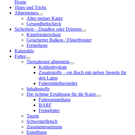
Home
Tipps und Tricks
Allgemeines
Alter meiner Katze
Gesundheitscheck
Sicherheit – Draußen oder Drinnen
Kippfensterschutz
Gesicherter Balkon / Flügelfenster
Freigehege
Katzenklo
Futter
Tiernahrung allgemein
Kohlenhydrate
Zusatzstoffe – ein Buch mit sieben Siegeln für
den Laien
Futtermittelhersteller
Inhaltsstoffe
Die richtige Ernährung für die Katze
Futterumstellung
BARF
Fertigfutter
Taurin
Schweinefleisch
Zusammensetzung
Entgiftung