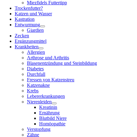
Miezfidels Futtertipp
Trockenfutter?
Katzen und Wasser
Kastration
Entwurmung
Giardien
Zecken
Ergänzungmittel
Krankheiten
Allergien
Arthrose und Arthritis
Blasenentzündung und Steinbildung
Diabetes
Durchfall
Fressen von Katzenstreu
Katzenakne
Krebs
Lebererkrankungen
Nierenleiden
Kreatinin
Ernährung
Blutbild Niere
Homöopathie
Verstopfung
Zähne