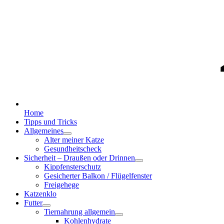
Home
Tipps und Tricks
Allgemeines
Alter meiner Katze
Gesundheitscheck
Sicherheit – Draußen oder Drinnen
Kippfensterschutz
Gesicherter Balkon / Flügelfenster
Freigehege
Katzenklo
Futter
Tiernahrung allgemein
Kohlenhydrate