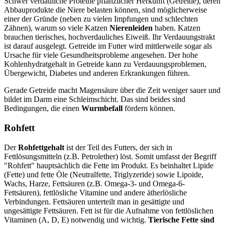
Schwer verdauliche Proteine pflanzlicher Herkunft (Getreide), deren
Abbauprodukte die Niere belasten können, sind möglicherweise
einer der Gründe (neben zu vielen Impfungen und schlechten
Zähnen), warum so viele Katzen
Nierenleiden
haben. Katzen
brauchen tierisches, hochverdauliches Eiweiß. Ihr Verdauungstrakt
ist darauf ausgelegt. Getreide im Futter wird mittlerweile sogar als
Ursache für viele Gesundheitsprobleme angesehen. Der hohe
Kohlenhydratgehalt in Getreide kann zu Verdauungsproblemen,
Übergewicht, Diabetes und anderen Erkrankungen führen.
Gerade Getreide macht Magensäure über die Zeit weniger sauer und
bildet im Darm eine Schleimschicht. Das sind beides sind
Bedingungen, die einen
Wurmbefall
fördern können.
Rohfett
Der
Rohfettgehalt
ist der Teil des Futters, der sich in
Fettlösungsmitteln (z.B. Petrolether) löst. Somit umfasst der Begriff
"Rohfett" hauptsächlich die Fette im Produkt. Es beinhaltet Lipide
(Fette) und fette Öle (Neutralfette, Triglyzeride) sowie Lipoide,
Wachs, Harze, Fettsäuren (z.B. Omega-3- und Omega-6-
Fettsäuren), fettlösliche Vitamine und andere ätherlösliche
Verbindungen. Fettsäuren unterteilt man in gesättigte und
ungesättigte Fettsäuren. Fett ist für die Aufnahme von fettlöslichen
Vitaminen (A, D, E) notwendig und wichtig.
Tierische Fette sind