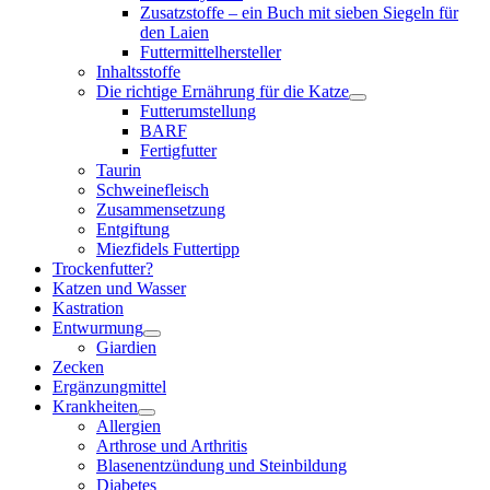
Zusatzstoffe – ein Buch mit sieben Siegeln für
den Laien
Futtermittelhersteller
Inhaltsstoffe
Die richtige Ernährung für die Katze
Futterumstellung
BARF
Fertigfutter
Taurin
Schweinefleisch
Zusammensetzung
Entgiftung
Miezfidels Futtertipp
Trockenfutter?
Katzen und Wasser
Kastration
Entwurmung
Giardien
Zecken
Ergänzungmittel
Krankheiten
Allergien
Arthrose und Arthritis
Blasenentzündung und Steinbildung
Diabetes