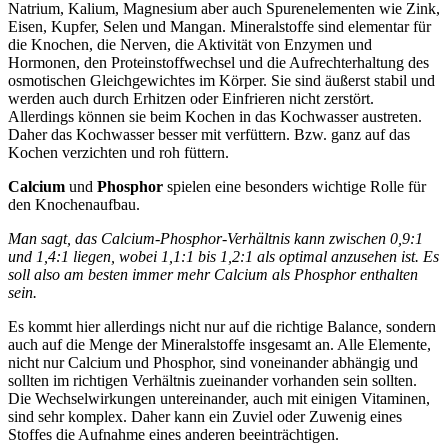
Natrium, Kalium, Magnesium aber auch Spurenelementen wie Zink,
Eisen, Kupfer, Selen und Mangan. Mineralstoffe sind elementar für
die Knochen, die Nerven, die Aktivität von Enzymen und
Hormonen, den Proteinstoffwechsel und die Aufrechterhaltung des
osmotischen Gleichgewichtes im Körper. Sie sind äußerst stabil und
werden auch durch Erhitzen oder Einfrieren nicht zerstört.
Allerdings können sie beim Kochen in das Kochwasser austreten.
Daher das Kochwasser besser mit verfüttern. Bzw. ganz auf das
Kochen verzichten und roh füttern.
Calcium
und
Phosphor
spielen eine besonders wichtige Rolle für
den Knochenaufbau.
Man sagt, das Calcium-Phosphor-Verhältnis kann zwischen 0,9:1
und 1,4:1 liegen, wobei 1,1:1 bis 1,2:1 als optimal anzusehen ist. Es
soll also am besten immer mehr Calcium als Phosphor enthalten
sein.
Es kommt hier allerdings nicht nur auf die richtige Balance, sondern
auch auf die Menge der Mineralstoffe insgesamt an. Alle Elemente,
nicht nur Calcium und Phosphor, sind voneinander abhängig und
sollten im richtigen Verhältnis zueinander vorhanden sein sollten.
Die Wechselwirkungen untereinander, auch mit einigen Vitaminen,
sind sehr komplex. Daher kann ein Zuviel oder Zuwenig eines
Stoffes die Aufnahme eines anderen beeinträchtigen.