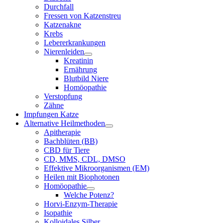
Durchfall
Fressen von Katzenstreu
Katzenakne
Krebs
Lebererkrankungen
Nierenleiden
Kreatinin
Ernährung
Blutbild Niere
Homöopathie
Verstopfung
Zähne
Impfungen Katze
Alternative Heilmethoden
Apitherapie
Bachblüten (BB)
CBD für Tiere
CD, MMS, CDL, DMSO
Effektive Mikroorganismen (EM)
Heilen mit Biophotonen
Homöopathie
Welche Potenz?
Horvi-Enzym-Therapie
Isopathie
Kolloidales Silber