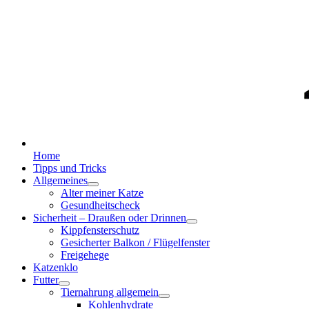
Home
Tipps und Tricks
Allgemeines
Alter meiner Katze
Gesundheitscheck
Sicherheit – Draußen oder Drinnen
Kippfensterschutz
Gesicherter Balkon / Flügelfenster
Freigehege
Katzenklo
Futter
Tiernahrung allgemein
Kohlenhydrate