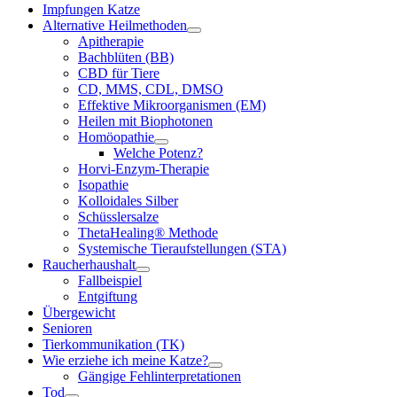
Impfungen Katze
Alternative Heilmethoden
Apitherapie
Bachblüten (BB)
CBD für Tiere
CD, MMS, CDL, DMSO
Effektive Mikroorganismen (EM)
Heilen mit Biophotonen
Homöopathie
Welche Potenz?
Horvi-Enzym-Therapie
Isopathie
Kolloidales Silber
Schüsslersalze
ThetaHealing® Methode
Systemische Tieraufstellungen (STA)
Raucherhaushalt
Fallbeispiel
Entgiftung
Übergewicht
Senioren
Tierkommunikation (TK)
Wie erziehe ich meine Katze?
Gängige Fehlinterpretationen
Tod