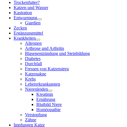
Trockenfutter?
Katzen und Wasser
Kastration
Entwurmung
Giardien
Zecken
Ergänzungmittel
Krankheiten
Allergien
Arthrose und Arthritis
Blasenentzündung und Steinbildung
Diabetes
Durchfall
Fressen von Katzenstreu
Katzenakne
Krebs
Lebererkrankungen
Nierenleiden
Kreatinin
Ernährung
Blutbild Niere
Homöopathie
Verstopfung
Zähne
Impfungen Katze