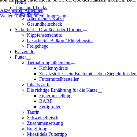
Home
Tipps und Tricks
Akzeptieren
Ablehnen
Allgemeines
Weitere Informationen
|
Impressum
Alter meiner Katze
Gesundheitscheck
Sicherheit – Draußen oder Drinnen
Kippfensterschutz
Gesicherter Balkon / Flügelfenster
Freigehege
Katzenklo
Futter
Tiernahrung allgemein
Kohlenhydrate
Zusatzstoffe – ein Buch mit sieben Siegeln für den
Futtermittelhersteller
Inhaltsstoffe
Die richtige Ernährung für die Katze
Futterumstellung
BARF
Fertigfutter
Taurin
Schweinefleisch
Zusammensetzung
Entgiftung
Miezfidels Futtertipp