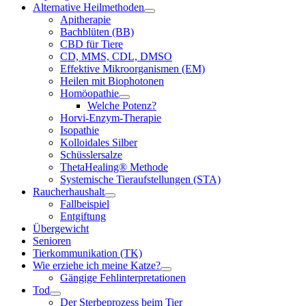
Alternative Heilmethoden
Apitherapie
Bachblüten (BB)
CBD für Tiere
CD, MMS, CDL, DMSO
Effektive Mikroorganismen (EM)
Heilen mit Biophotonen
Homöopathie
Welche Potenz?
Horvi-Enzym-Therapie
Isopathie
Kolloidales Silber
Schüsslersalze
ThetaHealing® Methode
Systemische Tieraufstellungen (STA)
Raucherhaushalt
Fallbeispiel
Entgiftung
Übergewicht
Senioren
Tierkommunikation (TK)
Wie erziehe ich meine Katze?
Gängige Fehlinterpretationen
Tod
Der Sterbeprozess beim Tier